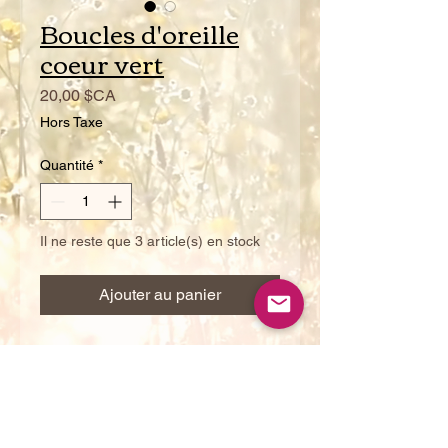
Boucles d'oreille
coeur vert
Prix
20,00 $CA
Hors Taxe
Quantité
*
Il ne reste que 3 article(s) en stock
Ajouter au panier
tiges en acier inoxidable hypo-
allergène
Voir le panier