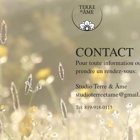
CONTACT
Pour toute information o
prendre un rendez-vous:
Studio Terre & Âme
studioterreetame@gmail
Tel: 819-918-0115