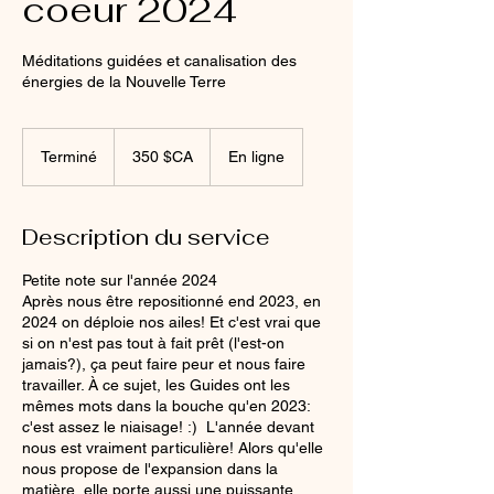
coeur 2024
Méditations guidées et canalisation des
énergies de la Nouvelle Terre
350
dollars
Terminé
T
350 $CA
En ligne
canadiens
e
r
m
Description du service
i
n
Petite note sur l'année 2024
é
Après nous être repositionné end 2023, en
2024 on déploie nos ailes! Et c'est vrai que
si on n'est pas tout à fait prêt (l'est-on
jamais?), ça peut faire peur et nous faire
travailler. À ce sujet, les Guides ont les
mêmes mots dans la bouche qu'en 2023:
c'est assez le niaisage! :) L'année devant
nous est vraiment particulière! Alors qu'elle
nous propose de l'expansion dans la
matière, elle porte aussi une puissante