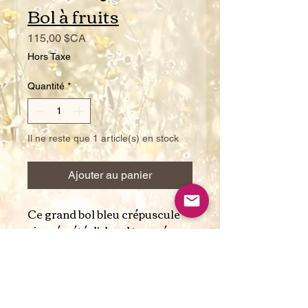
Bol à fruits
Prix
115,00 $CA
Hors Taxe
Quantité
*
Il ne reste que 1 article(s) en stock
Ajouter au panier
Ce grand bol bleu crépuscule
ajouré a été d'abord tourné.
Puis, grâce à une coupe
ondulée pratiquée sur une
moitié du bol, j'ai retiré un
Voir le panier
morceau d'argile que j'ai ajouté